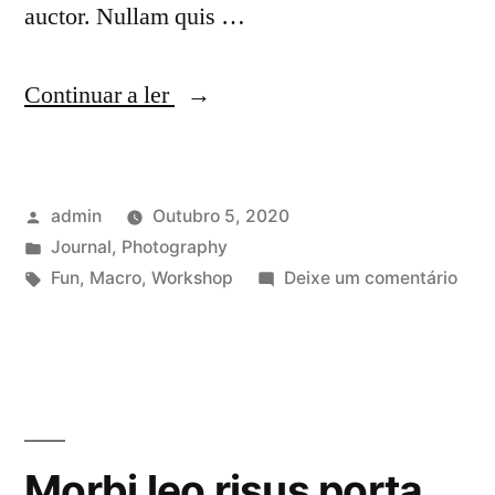
auctor. Nullam quis …
“Mollis
Continuar a ler
adipiscing
lorem
Publicado
admin
Outubro 5, 2020
quis
por
Publicado
Journal
,
Photography
mollis
em
Etiquetas:
em
Fun
,
Macro
,
Workshop
Deixe um comentário
eget
Moll
adip
lacinia
lore
faucibus”
quis
moll
eget
Morbi leo risus porta
lacin