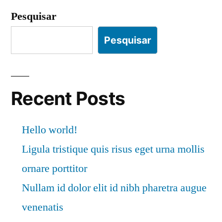
non
risus
Pesquisar
porta
commodolacus”
eget
Pesquisar
metus
est
non
commodolacus
Recent Posts
Hello world!
Ligula tristique quis risus eget urna mollis
ornare porttitor
Nullam id dolor elit id nibh pharetra augue
venenatis