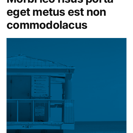
eget metus est non
fauc
commodolacus