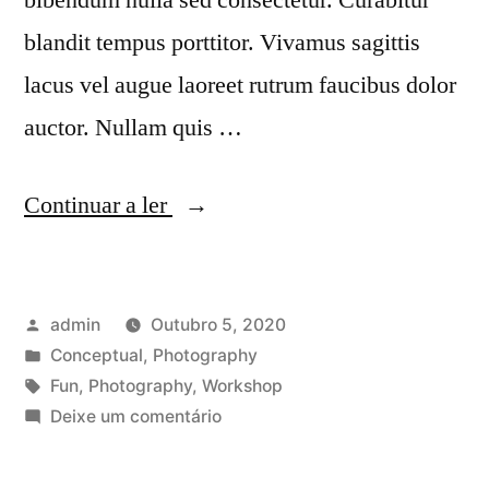
blandit tempus porttitor. Vivamus sagittis
lacus vel augue laoreet rutrum faucibus dolor
auctor. Nullam quis …
“Morbi
Continuar a ler
leo
risus
Publicado
admin
Outubro 5, 2020
porta
por
Publicado
Conceptual
,
Photography
eget
em
Etiquetas:
Fun
,
Photography
,
Workshop
metus
em
Deixe um comentário
Morbi
est
leo