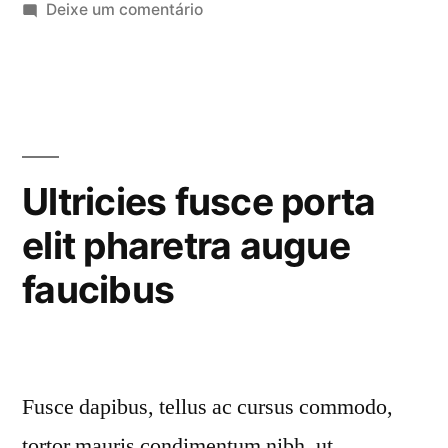
nibh
em
Deixe um comentário
Nullam
pharetra
id
augue
dolor
elit
venenatis”
id
nibh
Ultricies fusce porta
pharetra
elit pharetra augue
augue
venenatis
faucibus
Fusce dapibus, tellus ac cursus commodo,
tortor mauris condimentum nibh, ut