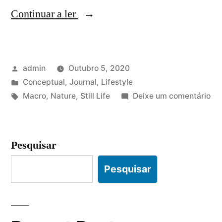
“Condimentum
Continuar a ler
vehicula
vitae
Publicado
admin
Outubro 5, 2020
elit
por
Publicado
Conceptual
,
Journal
,
Lifestyle
libero
em
Etiquetas:
em
Macro
,
Nature
,
Still Life
Deixe um comentário
lacinia
Co
veh
interdum”
vit
Pesquisar
elit
lib
Pesquisar
lac
in