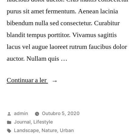
purus sit amet fermentum. Aenean lacinia
bibendum nulla sed consectetur. Curabitur
blandit tempus porttitor. Vivamus sagittis
lacus vel augue laoreet rutrum faucibus dolor
auctor. Nullam quis …
“Nullam
Continuar a ler
id
dolor
Publicado
admin
Outubro 5, 2020
elit
por
Publicado
Journal
,
Lifestyle
id
em
Etiquetas:
Landscape
,
Nature
,
Urban