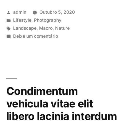
porta
Publicado
admin
Outubro 5, 2020
elit
por
Publicado
Lifestyle
,
Photography
pharetra
em
Etiquetas:
Landscape
,
Macro
,
Nature
augue
em
Deixe um comentário
Ultricies
faucibus”
fusce
porta
elit
pharetra
augue
Condimentum
faucibus
vehicula vitae elit
libero lacinia interdum