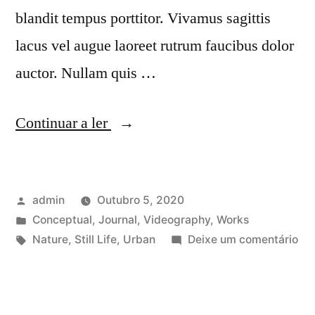
blandit tempus porttitor. Vivamus sagittis
lacus vel augue laoreet rutrum faucibus dolor
auctor. Nullam quis …
“Ligula
Continuar a ler
tristique
quis
Publicado
admin
Outubro 5, 2020
risus
por
Publicado
Conceptual
,
Journal
,
Videography
,
Works
eget
em
Etiquetas:
em
Nature
,
Still Life
,
Urban
Deixe um comentário
urna
Lig
tri
mollis
qui
ornare