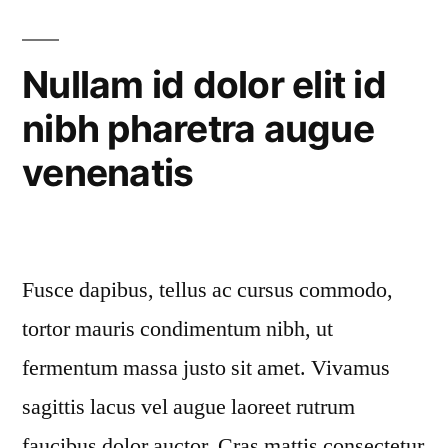
ris
eg
porttitor”
urn
Nullam id dolor elit id
mol
nibh pharetra augue
orn
por
venenatis
Fusce dapibus, tellus ac cursus commodo,
tortor mauris condimentum nibh, ut
fermentum massa justo sit amet. Vivamus
sagittis lacus vel augue laoreet rutrum
faucibus dolor auctor. Cras mattis consectetur