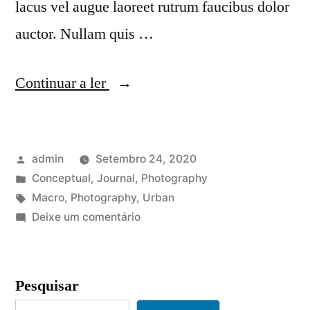
lacus vel augue laoreet rutrum faucibus dolor
auctor. Nullam quis …
“Tellus
Continuar a ler
vulputate
non
Publicado
admin
Setembro 24, 2020
magna
por
Publicado
Conceptual
,
Journal
,
Photography
eget
em
Etiquetas:
Macro
,
Photography
,
Urban
urna
em
Deixe um comentário
Tellus
mollis
vulputate
lacinia
non
Pesquisar
magna
mollis”