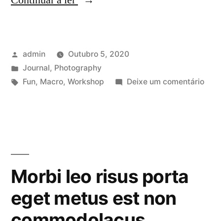
Continuar a ler
adipiscing
lorem
Publicado
admin
Outubro 5, 2020
quis
por
Publicado
Journal
,
Photography
mollis
em
Etiquetas:
em
Fun
,
Macro
,
Workshop
Deixe um comentário
eget
Moll
adip
lacinia
lore
faucibus”
quis
moll
eget
Morbi leo risus porta
lacin
eget metus est non
fauc
commodolacus