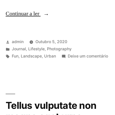
“Elit
Continuar a ler
parturient
tristique
Publicado
admin
Outubro 5, 2020
ornare
por
Publicado
Journal
,
Lifestyle
,
Photography
vel
em
Etiquetas:
em
Fun
,
Landscape
,
Urban
Deixe um comentário
ornare
Elit
par
posuere
tris
porttitor”
orn
vel
orn
Tellus vulputate non
pos
port