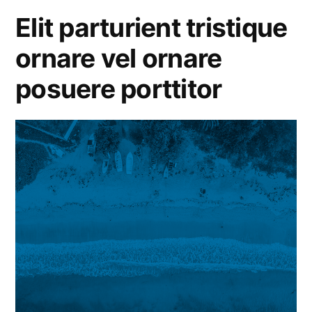
metus
Elit parturient tristique
est
ornare vel ornare
non
commodolacus
posuere porttitor