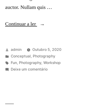
auctor. Nullam quis …
“Morbi
Continuar a ler
leo
risus
Publicado
admin
Outubro 5, 2020
porta
por
Publicado
Conceptual
,
Photography
eget
em
Etiquetas:
Fun
,
Photography
,
Workshop
metus
em
Deixe um comentário
Morbi
est
leo
non
risus
porta
commodolacus”
eget