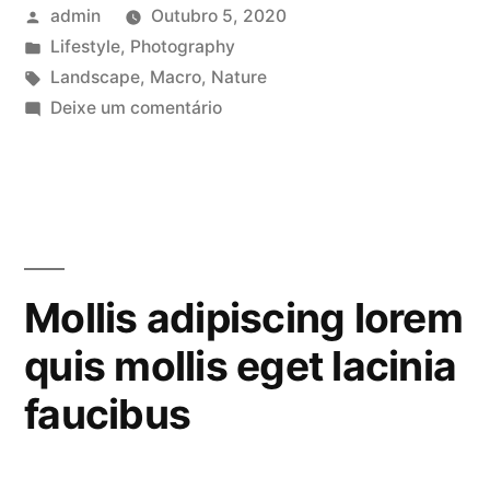
Publicado
admin
Outubro 5, 2020
elit
por
Publicado
Lifestyle
,
Photography
pharetra
em
Etiquetas:
Landscape
,
Macro
,
Nature
augue
em
Deixe um comentário
Ultricies
faucibus”
fusce
porta
elit
pharetra
augue
Mollis adipiscing lorem
faucibus
quis mollis eget lacinia
faucibus