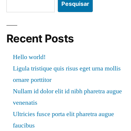
eget
Pesquisar
urna
mollis
lacinia
mollis
Recent Posts
Hello world!
Ligula tristique quis risus eget urna mollis
ornare porttitor
Nullam id dolor elit id nibh pharetra augue
venenatis
Ultricies fusce porta elit pharetra augue
faucibus